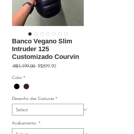
Banco Vegano Slim
Intruder 125
Customizado Courvin
Regular
Sale
 R$1,199.00 
R$899.90
Price
Price
Color
*
Desenho das Costuras
*
Acabamento
*