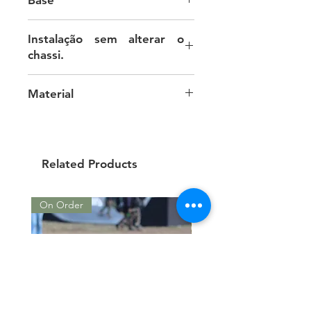
Desenvolvida do Zero
Instalação sem alterar o
chassi.
A fixação requer um furo no pára-
Material
lama.
Couro Sintético
Related Products
On Order
On Order