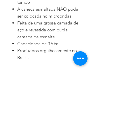
tempo
A caneca esmaltada NÃO pode
ser colocada no microondas
Feita de uma grossa camada de
aço e revestida com dupla
camada de esmalte
Capacidade de 370ml
Produzidos orgulhosamente no
Brasil.
Related Products
On Order
On Order