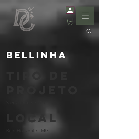
Bellinha
Tipo de
projeto
Suzuki Intruder 125
Local
Belo Horizonte - MG