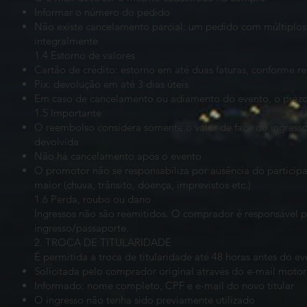
Informar o número do pedido
Não existe cancelamento parcial: um pedido com múltiplos 
integralmente
1.4 Estorno de valores
Cartão de crédito: estorno em até duas faturas, conforme r
Pix: devolução em até 3 dias úteis
Em caso de cancelamento ou adiamento do evento, o prazo
1.5 Importante
O reembolso considera somente o valor de face do ingresso;
devolvida
Não há cancelamento após o evento
O promotor não se responsabiliza por ausência do particip
maior (chuva, trânsito, doença, imprevistos etc.)
1.6 Perda, roubo ou dano
Ingressos não são reemitidos. O comprador é responsável 
ingresso/passaporte.
2. TROCA DE TITULARIDADE
É permitida a troca de titularidade até 48 horas antes do e
Solicitada pelo comprador original através do e-mail
motor
Informado: nome completo, CPF e e-mail do novo titular
O ingresso não tenha sido previamente utilizado