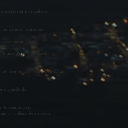
ingressos será cancelado
egras da administradora
 pode variar
 a taxa de serviço não é
ante, mesmo por motivos de força
pela guarda do
vento, desde que:
campingoficial@gmail.com