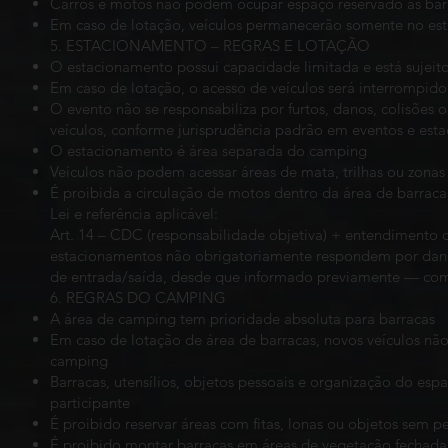
Carros e motos não podem ocupar espaço reservado às bar
Em caso de lotação, veículos permanecerão somente no es
5. ESTACIONAMENTO – REGRAS E LOTAÇÃO
O estacionamento possui capacidade limitada e está sujeito
Em caso de lotação, o acesso de veículos será interrompido
O evento não se responsabiliza por furtos, danos, colisões 
veículos, conforme jurisprudência padrão em eventos e est
O estacionamento é área separada do camping
Veículos não podem acessar áreas de mata, trilhas ou zonas
É proibida a circulação de motos dentro da área de barraca
Lei e referência aplicável:
Art. 14 – CDC (responsabilidade objetiva) + entendimento
estacionamentos não obrigatoriamente respondem por dan
de entrada/saída, desde que informado previamente — como
6. REGRAS DO CAMPING
A área de camping tem prioridade absoluta para barracas
Em caso de lotação de área de barracas, novos veículos nã
camping
Barracas, utensílios, objetos pessoais e organização do es
participante
É proibido reservar áreas com fitas, lonas ou objetos sem 
É proibido montar barracas em áreas de vegetação fechada 