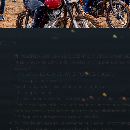
ENTO
📘 POLÍTICAS OFICIAIS DO EVENTO MOTOR CAMPING
(A aprovação da compra do ingresso implica plena concor
abaixo.)
1. POLÍTICA DE CANCELAMENTO E REEMBOLSO
1.1 Compras presenciais
Não há opção de cancelamento ou reembolso.
1.2 Compras online
O cancelamento poderá ser solicitado em até 7 dias após 
Defesa do Consumidor, exceto quando a compra for realiza
para o evento — período no qual não há possibilidade de 
1.3 Requisitos obrigatórios para solicitação
Solicitação enviada exclusivamente pelo e-mail:
motorcamp
O e-mail deve ser o mesmo cadastrado na compra