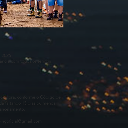
 2026
dância com todos os termos
a compra, conforme o Código de
da faltando 15 dias ou menos
cancelamento.
ingoficial@gmail.com