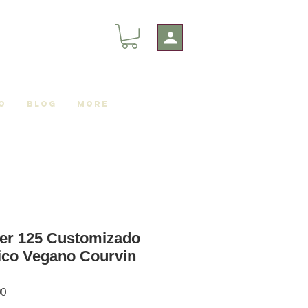
o
Blog
More
der 125 Customizado
ico Vegano Courvin
Preço
00
promocional