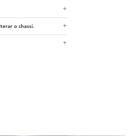
terar o chassi.
co original da sua moto