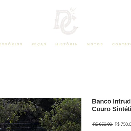
essórios
Peças
História
Motos
Contat
Banco Intru
Couro Sintét
Preço
 R$ 850,00 
R$ 750,
normal