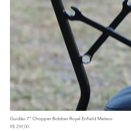
Guidão 7” Chopper Bobber Royal Enfield Meteor
Preço
R$ 259,00