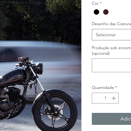
Cor
*
Desenho das Costura
Selecionar
Produção sob encome
(opcional)
Quantidade
*
Adic