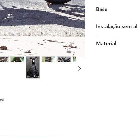
Base
Do Original
Instalação sem al
Usa o suporte do ban
Material
Courvin
si.