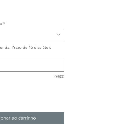
s
*
nda. Prazo de 15 dias úteis
0/500
ionar ao carrinho