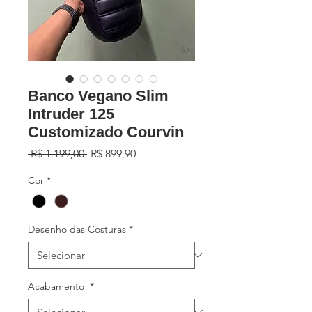
Banco Vegano Slim
Intruder 125
Customizado Courvin
Preço
Preço
 R$ 1.199,00 
R$ 899,90
normal
promocional
Cor
*
Desenho das Costuras
*
Acabamento
*