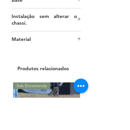
Desenvolvida do Zero
Instalação sem alterar o
chassi.
A fixação requer um furo no pára-
Material
lama.
Couro Sintético
Produtos relacionados
Sob Encomenda
Sob Encomenda