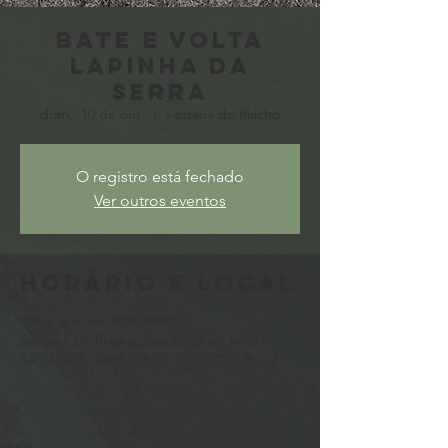
Bate e Volta
Lapinha da
Serra
dom., 10 de out.
  |  
Santana do Riacho
O registro está fechado
Ver outros eventos
Horário e local
10 de out. de 2021, 06:30
Santana do Riacho, Rua Serra do breu -
Santana do Riacho, MG, 35845-000, Brasil