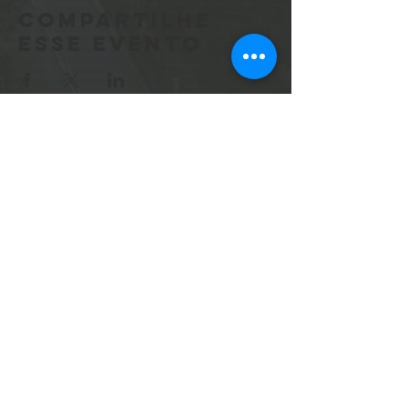
Compartilhe
esse evento
Sobre
Dúvidas
Frequentes
Contato
Entregas e devoluções
Deka Parts
Política de Compra de Ingressos
Acessórios
Métodos de pagamento
WhatsApp
Política de Cookies
© 2023 @dekacustoms
DEKA CUSTOM MACHINE