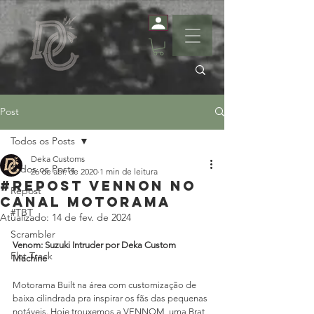
Post
Todos os Posts
Deka Customs
Todos os Posts
26 de abr. de 2020
1 min de leitura
#repost Vennon no
Repost
Canal Motorama
#TBT
Atualizado:
14 de fev. de 2024
Scrambler
Venom: Suzuki Intruder por Deka Custom 
Flat Track
Machine
Motorama Built na área com customização de 
baixa cilindrada pra inspirar os fãs das pequenas 
notáveis. Hoje trouxemos a VENNOM, uma Brat 