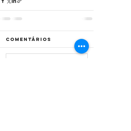
Comentários
Escreva um comentário
Sobre
Dúvidas
Frequentes
Contato
Entregas e devoluções
Deka Parts
Política de Compra de Ingressos
Acessórios
Métodos de pagamento
WhatsApp
Política de Cookies