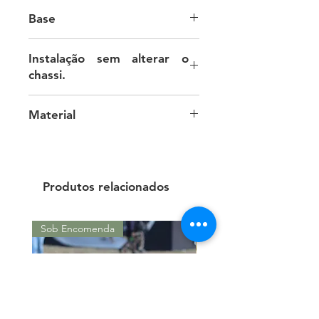
Base
Desenvolvida do Zero
Instalação sem alterar o
chassi.
A fixação requer um furo no pára-
Material
lama.
Couro Legítimo
Produtos relacionados
Sob Encomenda
Sob Encomenda