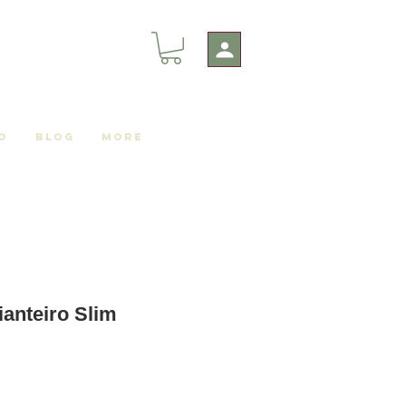
o
Blog
More
anteiro Slim