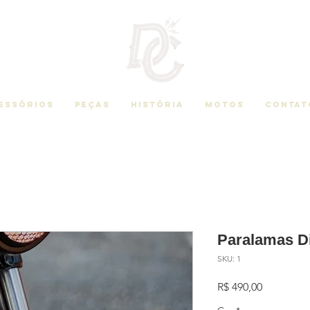
essórios
Peças
História
Motos
Contat
Paralamas Di
SKU: 1
Preço
R$ 490,00