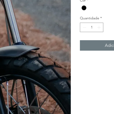
Cor
*
Quantidade
*
Adic