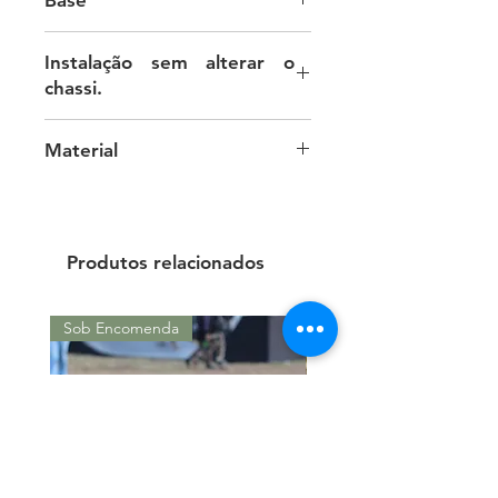
Desenvolvida do Zero
Instalação sem alterar o
chassi.
A fixação requer um furo no pára-
Material
lama.
Couro Legítimo
Produtos relacionados
Sob Encomenda
Sob Encomenda