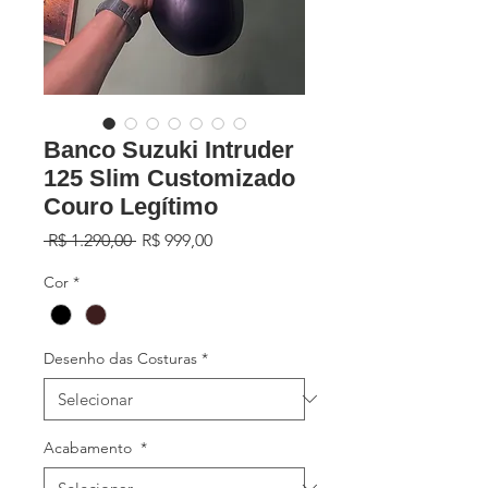
Banco Suzuki Intruder
125 Slim Customizado
Couro Legítimo
Preço
Preço
 R$ 1.290,00 
R$ 999,00
normal
promocional
Cor
*
Desenho das Costuras
*
Acabamento
*