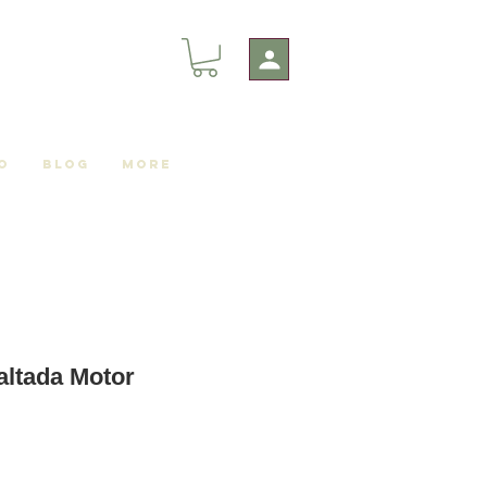
o
Blog
More
ltada Motor