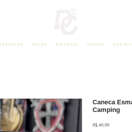
essórios
Peças
História
Motos
Contat
Caneca Esma
Camping
Preço
R$ 49,99