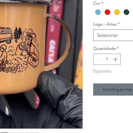
Cor
*
Logo - Artes
*
Selecionar
Quantidade
*
Esgotado
Notifique-me 